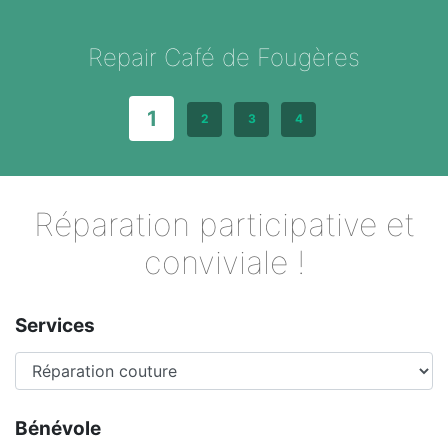
Repair Café de Fougères
1
2
3
4
Réparation participative et
conviviale !
Services
Bénévole