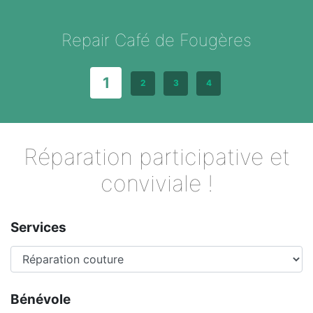
Repair Café de Fougères
1
2
3
4
Réparation participative et
conviviale !
Services
Bénévole