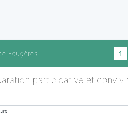
 de Fougères
1
aration participative et convivia