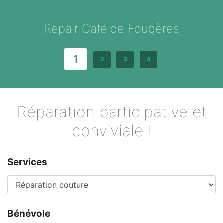
Repair Café de Fougères
1
2
3
4
Réparation participative et
conviviale !
Services
Bénévole