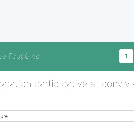
 de Fougères
1
aration participative et convivia