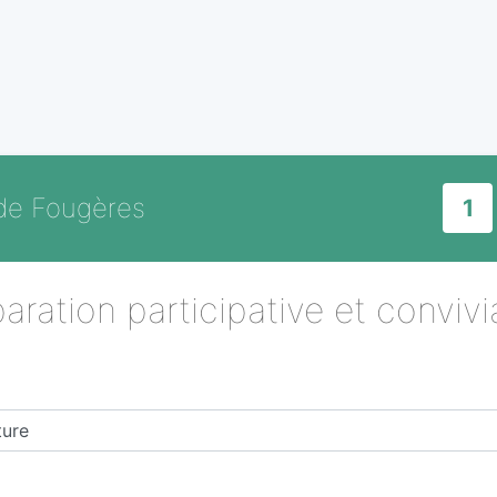
 de Fougères
1
aration participative et convivia