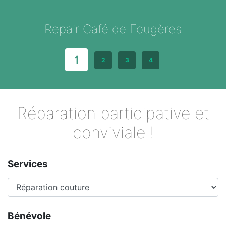
Repair Café de Fougères
1
2
3
4
Réparation participative et
conviviale !
Services
Bénévole