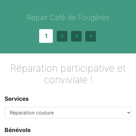
Repair Café de Fougères
1
2
3
4
Réparation participative et
conviviale !
Services
Bénévole